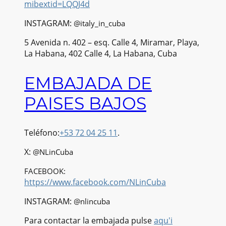
mibextid=LQQJ4d
INSTAGRAM:
@italy_in_cuba
5 Avenida n. 402 – esq. Calle 4, Miramar, Playa,
La Habana, 402 Calle 4, La Habana, Cuba
EMBAJADA DE
PAISES BAJOS
Teléfono:
+53 72 04 25 11
.
X:
@NLinCuba
FACEBOOK:
https://www.facebook.com/NLinCuba
INSTAGRAM:
@nlincuba
Para contactar la embajada pulse
aqu'i