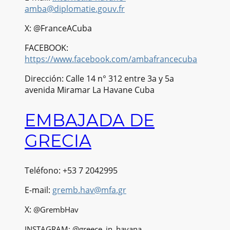
amba@diplomatie.gouv.fr
X: @FranceACuba
FACEBOOK:
https://www.facebook.com/ambafrancecuba
Dirección: Calle 14 n° 312 entre 3a y 5a
avenida Miramar La Havane Cuba
EMBAJADA DE
GRECIA
Teléfono: +53 7 2042995
E-mail:
gremb.hav@mfa.gr
X:
@GrembHav
INSTAGRAM: @greece_in_havana