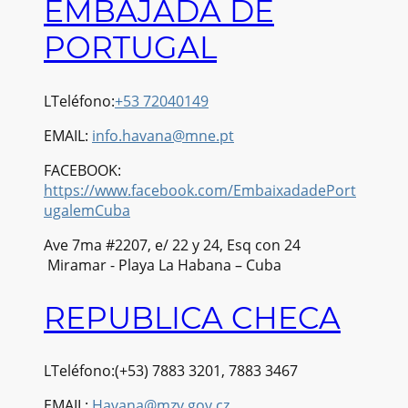
EMBAJADA DE
PORTUGAL
LTeléfono:
+53 72040149
EMAIL:
info.havana@mne.pt
FACEBOOK:
https://www.facebook.com/EmbaixadadePort
ugalemCuba
Ave 7ma #2207, e/ 22 y 24, Esq con 24
Miramar - Playa La Habana – Cuba
REPUBLICA CHECA
LTeléfono:(+53) 7883 3201, 7883 3467
EMAIL:
Havana@mzv.gov.cz