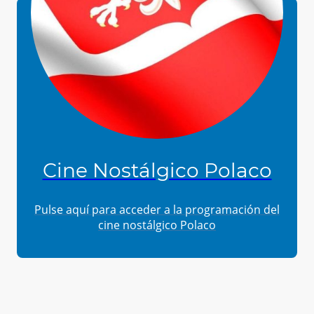
Cine Nostálgico Polaco
Pulse
aquí
para acceder a la programación del
cine nostálgico Polaco