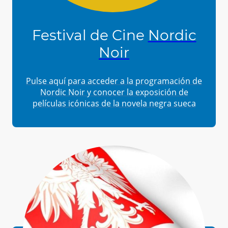
Festival de Cine
Nordic
Noir
Pulse
aquí
para acceder a la programación de
Nordic Noir y conocer la exposición de
películas icónicas de la novela negra sueca